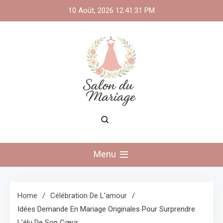
Skip
10 Août, 2026
12:41:32 PM
to
content
Menu
Home
Célébration De L’amour
Idées Demande En Mariage Originales Pour Surprendre
L’élu De Son Cœur