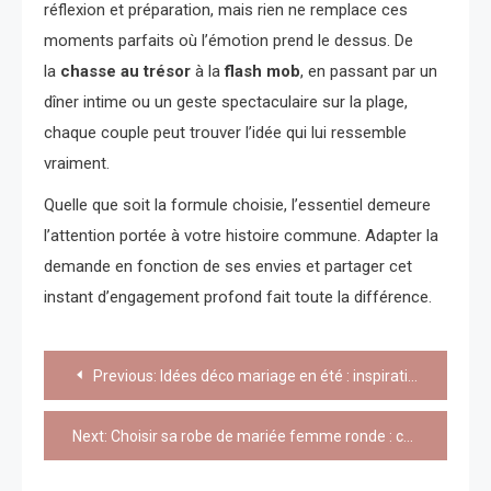
réflexion et préparation, mais rien ne remplace ces
moments parfaits où l’émotion prend le dessus. De
la
chasse au trésor
à la
flash mob
, en passant par un
dîner intime ou un geste spectaculaire sur la plage,
chaque couple peut trouver l’idée qui lui ressemble
vraiment.
Quelle que soit la formule choisie, l’essentiel demeure
l’attention portée à votre histoire commune. Adapter la
demande en fonction de ses envies et partager cet
instant d’engagement profond fait toute la différence.
Navigation
Previous:
Idées déco mariage en été : inspirations pour une cérémonie inoubliable
de
Next:
Choisir sa robe de mariée femme ronde : conseils et inspirations pour sublimer chaque silhouette
l’article